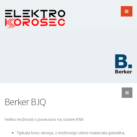
Berker B.IQ
Veliko možnosti s povezavo na sistem KNX
Tipkala brez okvirja, z možnostjo izbire materiala (plastika,