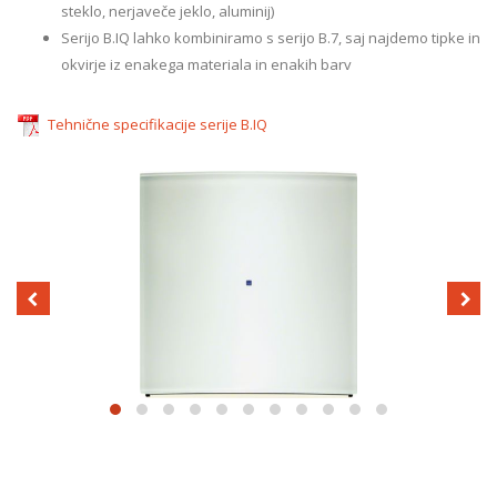
steklo, nerjaveče jeklo, aluminij)
Serijo B.IQ lahko kombiniramo s serijo B.7, saj najdemo tipke in
okvirje iz enakega materiala in enakih barv
Tehnične specifikacije serije B.IQ